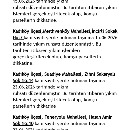
15.06.2026 tarihinde yıkım 
ruhsatı düzenlenmiştir. Bu tarihten itibaren yıkım 
işlemleri gerçekleştirilecek olup, komşu 
parsellerin dikkatine.
Kadıköy İlçesi,Merdivenköy Mahallesi,İncirli Sokak 
No:7 
kapı sayılı yerde bulunan taşınma 15.06.2026 
tarihinde yıkım ruhsatı düzenlenmiştir. Bu 
tarihten itibaren yıkım işlemleri 
gerçekleştirilecek olup, komşu parsellerin 
dikkatine.
Kadıköy İlçesi,
Suadiye
Mahallesi, 
Zihni Sakaryalı 
Sok No:14
 kapı sayılı yerde bulunan taşınma 
23.06.2026 tarihinde yıkım 
ruhsatı düzenlenmiştir. Bu tarihten itibaren yıkım 
işlemleri gerçekleştirilecek olup, komşu 
parsellerin dikkatine
Kadıköy İlçesi,
Feneryolu 
Mahallesi, 
Hasan Amir 
Sok No:10
 kapı sayılı yerde bulunan taşınma 
23.06.2026 tarihinde yıkım 