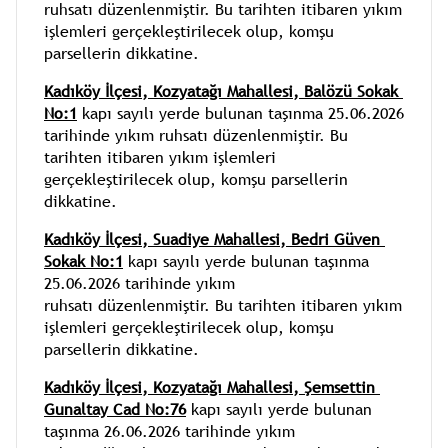
ruhsatı düzenlenmiştir. Bu tarihten itibaren yıkım 
işlemleri gerçekleştirilecek olup, komşu 
parsellerin dikkatine.
Kadıköy İlçesi,
Kozyatağı 
Mahallesi, 
Balözü Sokak 
No:1
 kapı sayılı yerde bulunan taşınma 25.06.2026 
tarihinde yıkım ruhsatı düzenlenmiştir. Bu 
tarihten itibaren yıkım işlemleri 
gerçekleştirilecek olup, komşu parsellerin 
dikkatine.
Kadıköy İlçesi,
Suadiye 
Mahallesi, 
Bedri Güven 
Sokak No:1
 kapı sayılı yerde bulunan taşınma 
25.06.2026 tarihinde yıkım 
ruhsatı düzenlenmiştir. Bu tarihten itibaren yıkım 
işlemleri gerçekleştirilecek olup, komşu 
parsellerin dikkatine.
Kadıköy İlçesi,
Kozyatağı 
Mahallesi, 
Şemsettin 
Gunaltay Cad No:76
 kapı sayılı yerde bulunan 
taşınma 26.06.2026 tarihinde yıkım 