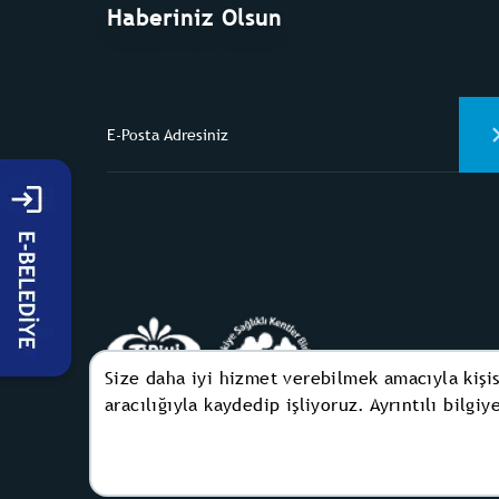
Haberiniz Olsun
Size daha iyi hizmet verebilmek amacıyla kişis
aracılığıyla kaydedip işliyoruz. Ayrıntılı bilgi
Kadıköy Belediyesi Tarihi Kentler ve
"Sağlıklı Kentler Birliği Üyesidir.