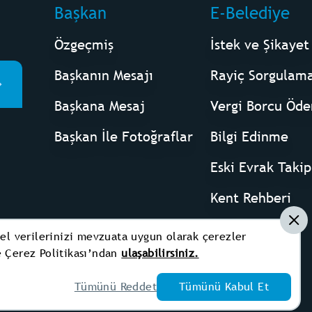
Başkan
E-Belediye
Özgeçmiş
İstek ve Şikayet
Başkanın Mesajı
Rayiç Sorgulam
Başkana Mesaj
Vergi Borcu Öd
Başkan İle Fotoğraflar
Bilgi Edinme
Eski Evrak Takip
Kent Rehberi
KVKK
el verilerinizi mevzuata uygun olarak çerezler
ye Çerez Politikası’ndan
ulaşabilirsiniz.
Tümünü Reddet
Tümünü Kabul Et