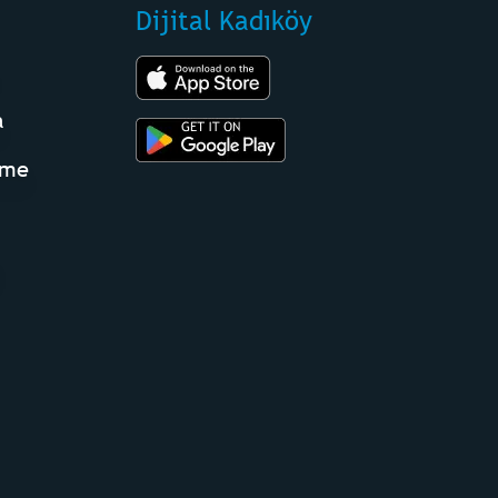
Dijital Kadıköy
a
eme