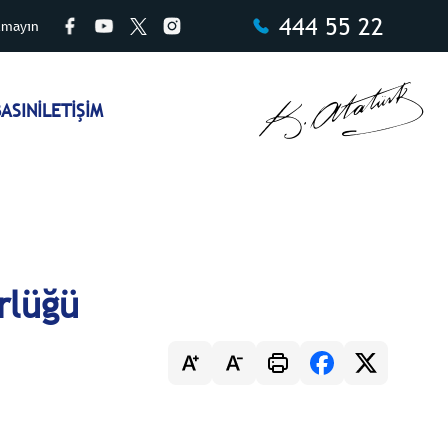
444 55 22
tmayın
ASIN
İLETİŞİM
rlüğü