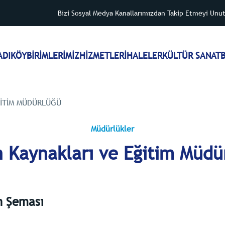
Bizi Sosyal Medya Kanallarımızdan Takip Etmeyi Unu
ADIKÖY
BİRİMLERİMİZ
HİZMETLER
İHALELER
KÜLTÜR SANAT
B
ĞITIM MÜDÜRLÜĞÜ
Müdürlükler
n Kaynakları ve Eğitim Müdü
n Şeması