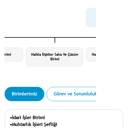
Ayten Genç
Müdür
m Birimi
Halkla İlişkiler Saha Ve Çözüm
Halkla İlişkiler Danışma
Birimi
Birimlerimiz
Görev ve Sorumluluklar
Hizm
•İdari İşler Birimi
•Muhtarlık İşleri Şefliği