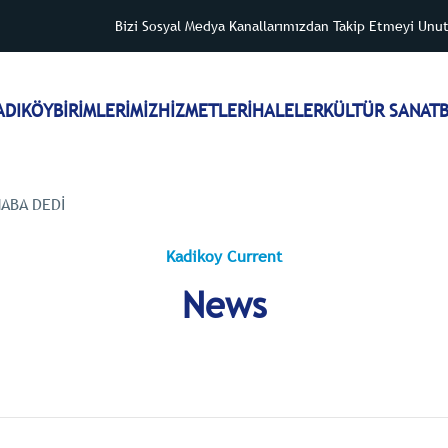
Bizi Sosyal Medya Kanallarımızdan Takip Etmeyi Unu
ADIKÖY
BİRİMLERİMİZ
HİZMETLER
İHALELER
KÜLTÜR SANAT
B
HABA DEDI
Kadikoy Current
News