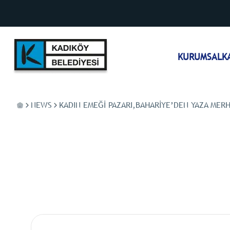
KURUMSAL
K
NEWS
KADIN EMEĞI PAZARI,BAHARIYE’DEN YAZA MER