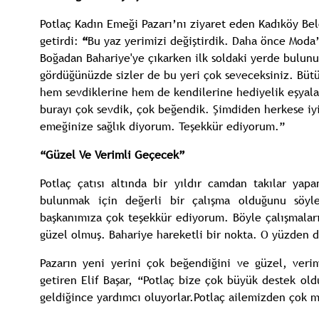
Potlaç Kadın Emeği Pazarı’nı ziyaret eden Kadıköy Bel
getirdi:
“
Bu yaz yerimizi değiştirdik. Daha önce Moda’
Boğadan Bahariye'ye çıkarken ilk soldaki yerde bulunu
gördüğünüzde sizler de bu yeri çok seveceksiniz. Büt
hem sevdiklerine hem de kendilerine hediyelik eşyala
burayı çok sevdik, çok beğendik. Şimdiden herkese iyi
emeğinize sağlık diyorum. Teşekkür ediyorum.”
“Güzel Ve Verimli Geçecek”
Potlaç çatısı altında bir yıldır camdan takılar yap
bulunmak için değerli bir çalışma olduğunu söyl
başkanımıza çok teşekkür ediyorum. Böyle çalışmaları
güzel olmuş. Bahariye hareketli bir nokta. O yüzden 
Pazarın yeni yerini çok beğendiğini ve güzel, verim
getiren Elif Başar, “Potlaç bize çok büyük destek old
geldiğince yardımcı oluyorlar.Potlaç ailemizden çok 