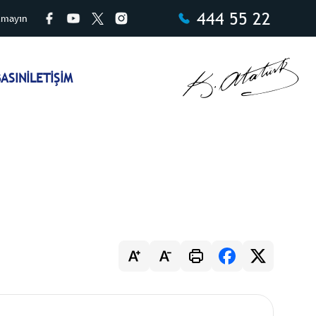
444 55 22
tmayın
ASIN
İLETİŞİM