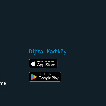
Dijital Kadıköy
a
eme