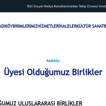
Bizi Sosyal Medya Kanallarımızdan Takip Etmeyi Unu
ADIKÖY
BİRİMLERİMİZ
HİZMETLER
İHALELER
KÜLTÜR SANAT
B
Kadıköy
Üyesi Olduğumuz Birlikler
ĞUMUZ ULUSLARARASI BİRLİKLER