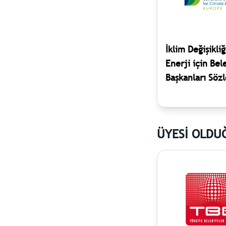
İklim Değişikliğ
Enerji için Bel
Başkanları Söz
ÜYESİ OLDU