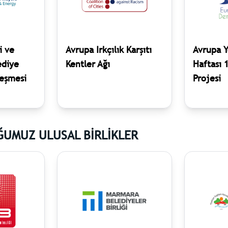
i ve
Avrupa Irkçılık Karşıtı
Avrupa Y
ediye
Kentler Ağı
Haftası 1
leşmesi
Projesi
ĞUMUZ ULUSAL BİRLİKLER