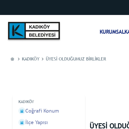
KURUMSAL
K
KADIKÖY
ÜYESI OLDUĞUMUZ BIRLIKLER
KADIKÖY
Coğrafi Konum
İlçe Yapısı
ÜYESİ OLDU