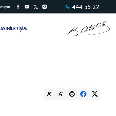
444 55 22
tmayın
ASIN
İLETİŞİM